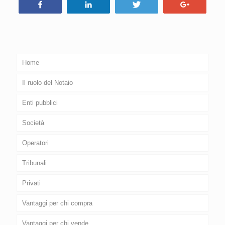
Condividi
Condividi
Tweet
+1
Home
Il ruolo del Notaio
Enti pubblici
Società
Operatori
Tribunali
Privati
Vantaggi per chi compra
Vantaggi per chi vende