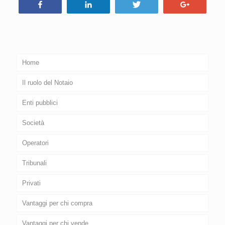
Condividi
Condividi
Tweet
+1
Home
Il ruolo del Notaio
Enti pubblici
Società
Operatori
Tribunali
Privati
Vantaggi per chi compra
Vantaggi per chi vende