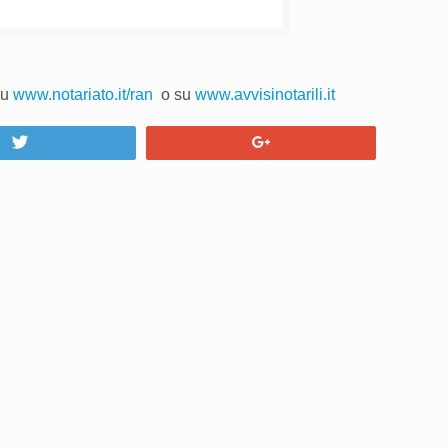
su
www.notariato.it/ran
o su
www.avvisinotarili.it
Tweet
+1