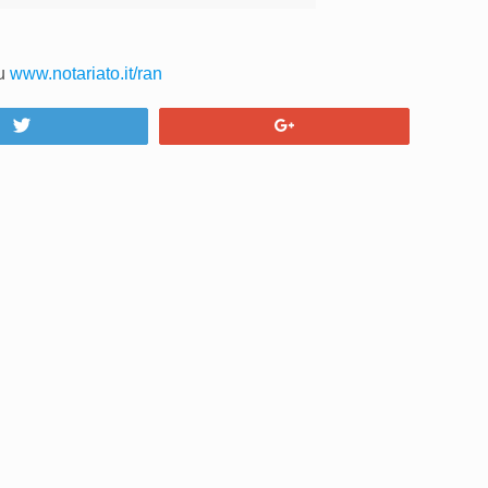
su
www.notariato.it/ran
Tweet
+1