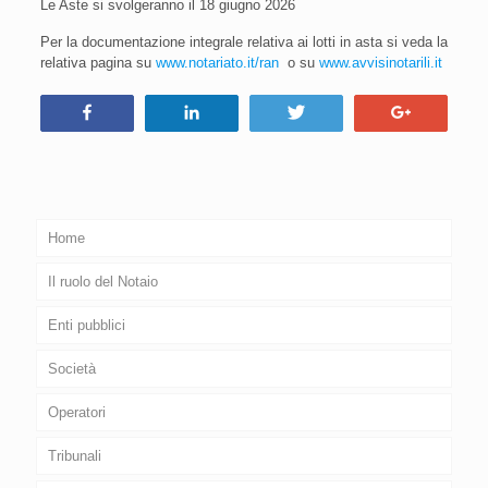
Le Aste si svolgeranno il 18 giugno 2026
Per la documentazione integrale relativa ai lotti in asta si veda la
relativa pagina su
www.notariato.it/ran
o su
www.avvisinotarili.it
Condividi
Condividi
Tweet
+1
Home
Il ruolo del Notaio
Enti pubblici
Società
Operatori
Tribunali