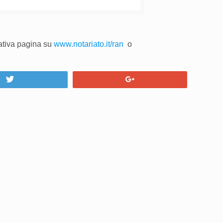
lativa pagina su
www.notariato.it/ran
o
Tweet
+1