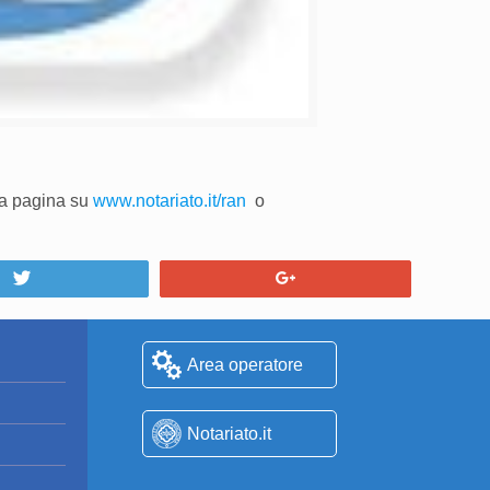
iva pagina su
www.notariato.it/ran
o
Tweet
+1
Area operatore
Notariato.it