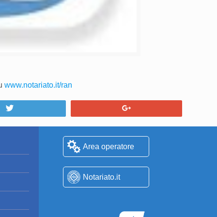
su
www.notariato.it/ran
Tweet
+1
Area operatore
Notariato.it