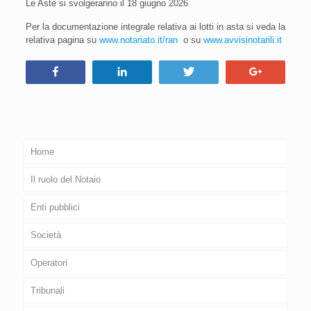
Le Aste si svolgeranno il 18 giugno 2026
Per la documentazione integrale relativa ai lotti in asta si veda la
relativa pagina su
www.notariato.it/ran
o su
www.avvisinotarili.it
Condividi
Condividi
Tweet
+1
Home
Il ruolo del Notaio
Enti pubblici
Società
Operatori
Tribunali