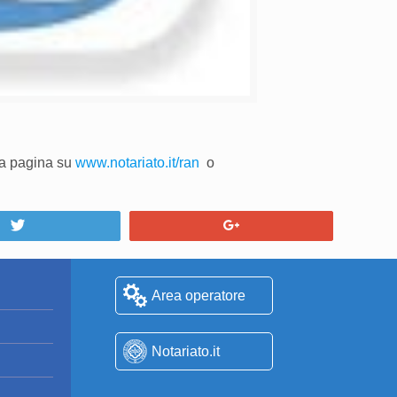
iva pagina su
www.notariato.it/ran
o
Tweet
+1
Area operatore
Notariato.it