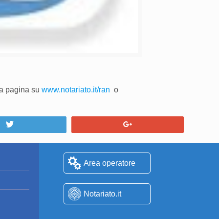
iva pagina su
www.notariato.it/ran
o
Tweet
+1
Area operatore
Notariato.it