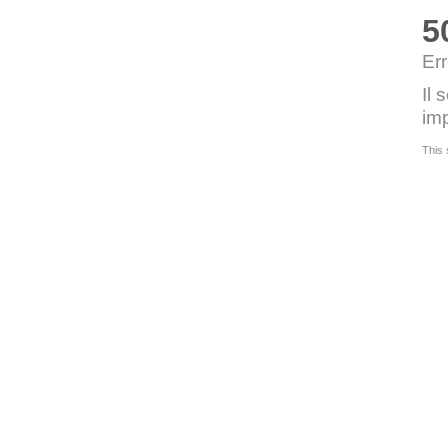
5
Err
Il 
imp
This