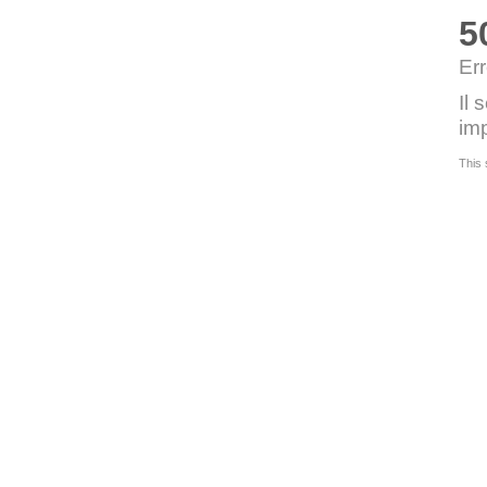
5
Err
Il 
imp
This