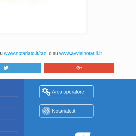
su
www.notariato.it/ran
o su
www.avvisinotarili.it
Tweet
+1
Area operatore
Notariato.it