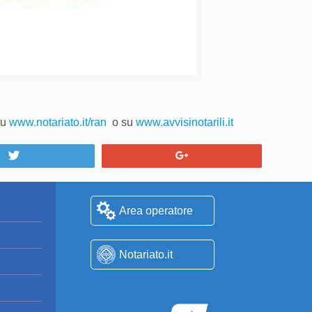
su
www.notariato.it/ran
o su
www.avvisinotarili.it
Tweet
+1
Area operatore
Notariato.it