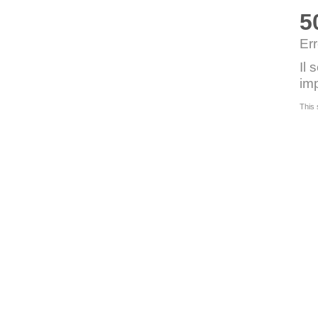
5
Err
Il 
imp
This