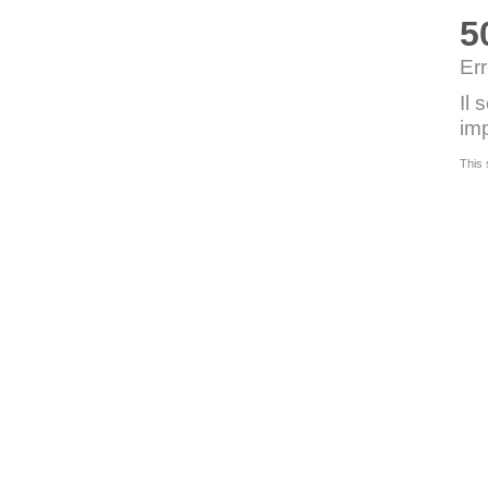
5
Err
Il 
imp
This