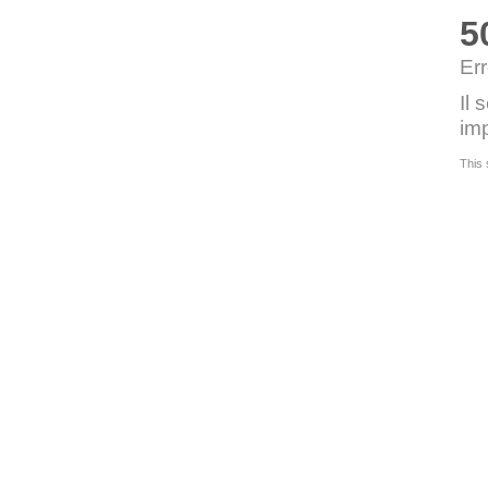
5
Err
Il 
imp
This