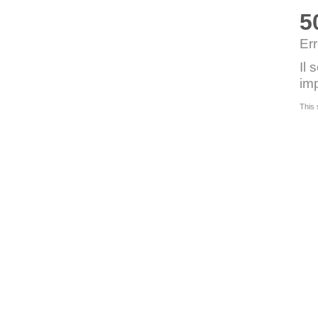
5
Err
Il 
imp
This