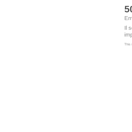
5
Err
Il 
imp
This